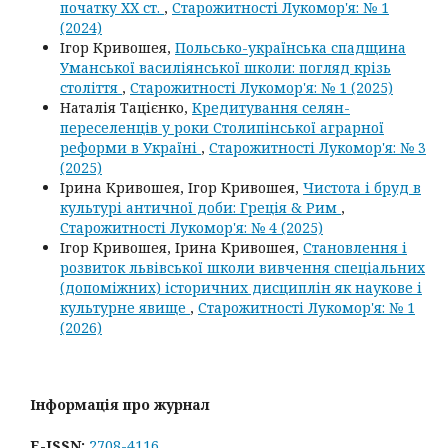
початку ХХ ст.
,
Старожитності Лукомор'я: № 1
(2024)
Ігор Кривошея,
Польсько-українська спадщина
Уманської василіянської школи: погляд крізь
століття
,
Старожитності Лукомор'я: № 1 (2025)
Наталія Тацієнко,
Кредитування селян-
переселенців у роки Столипінської аграрної
реформи в Україні
,
Старожитності Лукомор'я: № 3
(2025)
Ірина Кривошея, Ігор Кривошея,
Чистота і бруд в
культурі античної доби: Греція & Рим
,
Старожитності Лукомор'я: № 4 (2025)
Ігор Кривошея, Ірина Кривошея,
Становлення і
розвиток львівської школи вивчення спеціальних
(допоміжних) історичних дисциплін як наукове і
культурне явище
,
Старожитності Лукомор'я: № 1
(2026)
Інформація про журнал
E-ISSN:
2708-4116