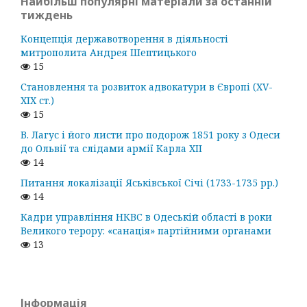
Найбільш популярні матеріали за останній
тиждень
Концепція державотворення в діяльності
митрополита Андрея Шептицького
15
Становлення та розвиток адвокатури в Європі (ХV-
ХІХ ст.)
15
В. Лагус і його листи про подорож 1851 року з Одеси
до Ольвії та слідами армії Карла ХІІ
14
Питання локалізації Яськівської Січі (1733-1735 рр.)
14
Кадри управління НКВС в Одеській області в роки
Великого терору: «санація» партійними органами
13
Інформація