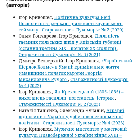
(авторів)
Ігор Кривошея,
Політична культура Речі
Посполитої в дзеркалі діяльності каунаського
сеймику
,
Старожитності Лукомор'я: № 2 (2020)
Ольга Гончарова, Ігор Кривошея,
Діяльність
таємних польських шкіл у Київській губернії
(остання третина ХІХ – початок ХХ століття)
,
Старожитності Лукомор'я: № 5 (2021)
Дмитро Безверхній, Ігор Кривошея,
«Український
Шерлок Холмс» в Умані: кримінальне життя
Уманщини і початок кар’єри Георгія
Михайловича Рудого
,
Старожитності Лукомор'я:
№ 4 (2022)
Ігор Кривошея,
Ян Креховецький (1805-1885) –
вихованець василіян, повстанець, історик
,
Старожитності Лукомор'я: № 2 (2023)
Наталія Тацієнко, Олександр Чучалін,
Аграрні
відносини в Україні у добу нової економічної
політики
,
Старожитності Лукомор'я: № 4 (2023)
Ігор Кривошея,
Музичне мистецтво у маєтковій
культурі Правобережної України кінця XVIII –