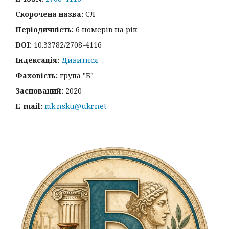
Скорочена назва:
СЛ
Періодичність:
6 номерів на рік
DOI:
10.33782/2708-4116
Індексація:
Дивитися
Фаховість:
група "Б"
Заснований:
2020
E-mail:
mk.nsku@ukr.net