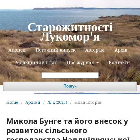
Старожитності
Лукомор'я
Анонси
Поточний випуск
Авторам
Архів
Редакційний штат
Про журнал
Контакти
Пошук
Home
/
Архіви
/
№ 2 (2025)
/
Нова історія
Микола Бунге та його внесок у
розвиток сільського
господарства Наддніпрянської