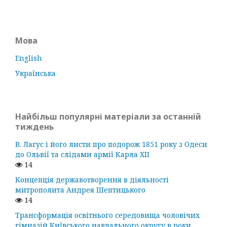
Мова
English
Українська
Найбільш популярні матеріали за останній
тиждень
В. Лагус і його листи про подорож 1851 року з Одеси
до Ольвії та слідами армії Карла ХІІ
14
Концепція державотворення в діяльності
митрополита Андрея Шептицького
14
Трансформація освітнього середовища чоловічих
гімназій Київського навчального округу в роки