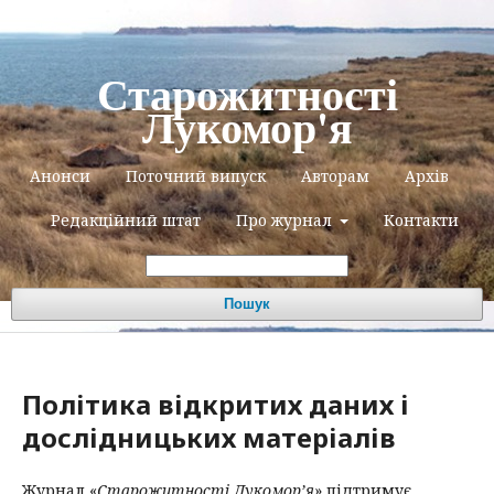
Старожитності
Лукомор'я
Анонси
Поточний випуск
Авторам
Архів
Редакційний штат
Про журнал
Контакти
Пошук
Політика відкритих даних і
дослідницьких матеріалів
Журнал «
Старожитності Лукомор’я
» підтримує