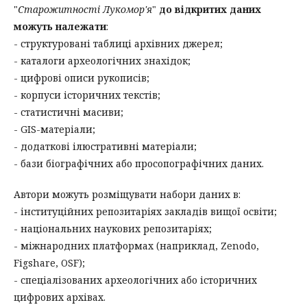
"
Старожитності Лукомор'я
"
до відкритих даних
можуть належати
:
- структуровані таблиці архівних джерел;
- каталоги археологічних знахідок;
- цифрові описи рукописів;
- корпуси історичних текстів;
- статистичні масиви;
- GIS-матеріали;
- додаткові ілюстративні матеріали;
- бази біографічних або просопографічних даних.
Автори можуть розміщувати набори даних в:
- інституційних репозитаріях закладів вищої освіти;
- національних наукових репозитаріях;
- міжнародних платформах (наприклад, Zenodo,
Figshare, OSF);
- спеціалізованих археологічних або історичних
цифрових архівах.