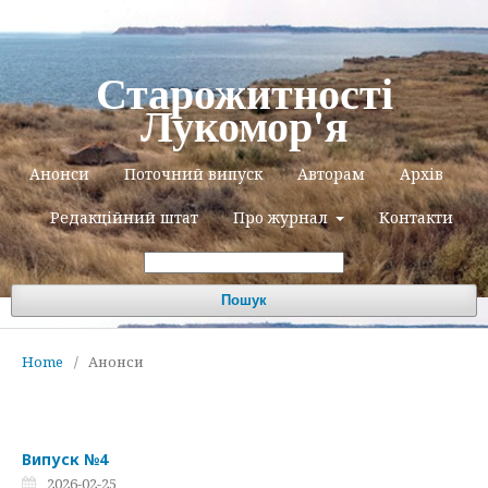
Старожитності
Лукомор'я
Анонси
Поточний випуск
Авторам
Архів
Редакційний штат
Про журнал
Контакти
Пошук
Home
/
Анонси
Випуск №4
2026-02-25