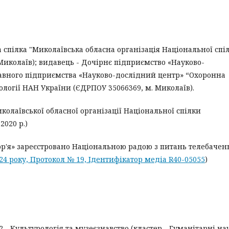
 спілка "Миколаївська обласна організація Національної спі
Миколаїв); видавець - Дочірнє підприємство «Науково-
авного підприємства «Науково-дослідний центр» “Охоронна
ології НАН України (ЄДРПОУ 35066369, м. Миколаїв).
иколаївської обласної організації Національної спілки
2020 р.)
р'я» зареєстровано Національною радою з питань телебаченн
024 року, Протокол № 19, Ідентифікатор медіа R40-05055
)
 В12 - Культурологія та музеєзнавство (кластер - Гуманітарні на