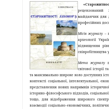
«Старожитно
рецензований 
майданчик для ди
професійних досл
Місія журналу
– п
археології Укра
підвищення рів
співробітництва 
Мета журналу
п
світової історії 
та максимально широке коло доступних іст
контексті соціальної, інтелектуальної, еко
представлення нових напрямків історичної
історико-філософського підходів, соціальної 
тощо, для відображення широкого спектру 
взаємодії соціально-економічних, політичн