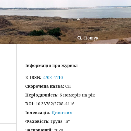
Пошук
Інформація про журнал
E-ISSN:
2708-4116
Скорочена назва:
СЛ
Періодичність:
6 номерів на рік
DOI:
10.33782/2708-4116
Індексація:
Дивитися
Фаховість:
група "Б"
Заснований:
2020