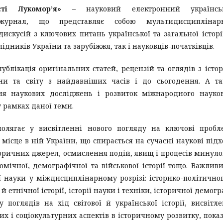
сті Лукомор’я»
– науковий електронний українсь
журнал, що представляє собою мультидисциплінар
скусій з ключових питань української та загальної історі
ідників України та зарубіжжя, так і науковців-початківців.
ублікація оригінальних статей, рецензій та оглядів з істор
їни та світу з найдавніших часів і до сьогодення. А т
ня наукових досліджень і розвиток міжнародного науко
у рамках даної теми.
олягає у висвітленні нового погляду на ключові пробл
та місце в ній України, що спирається на сучасні наукові під
оричних джерел, осмислення подій, явищ і процесів минуло
номічної, демографічної та військової історії тощо. Важлив
 науки у міждисциплінарному розрізі: історико-політично
й етнічної історії, історії науки і техніки, історичної демогр
поглядів на хід світової й української історії, висвітл
их і соціокультурних аспектів в історичному розвитку, пока