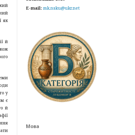
кий
E-mail:
mk.nsku@ukr.net
ний
ї як
ії й
акож
вого
еми
ходи
го у
им є
го й
афії
ення
Мова
зати