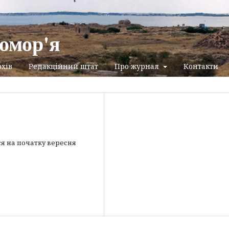
омор'я
хів
Редакційний штат
Про журнал
Контакти
ся на початку вересня