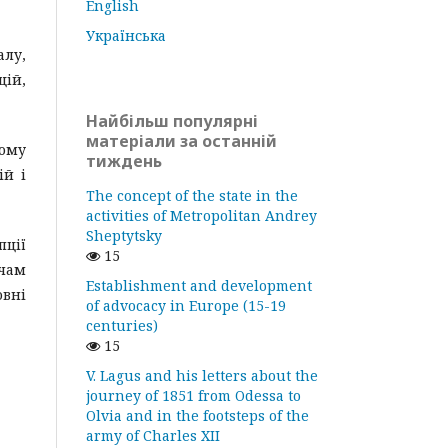
English
Українська
алу,
ій,
Найбільш популярні
матеріали за останній
ному
тиждень
ій і
The concept of the state in the
activities of Metropolitan Andrey
Sheptytsky
пції
15
чам
Establishment and development
овні
of advocacy in Europe (15-19
centuries)
15
V. Lagus and his letters about the
journey of 1851 from Odessa to
Olvia and in the footsteps of the
army of Charles XII