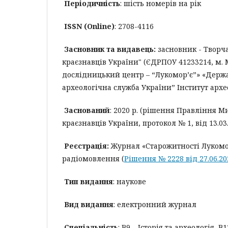
Періодичність
: шість номерів на рік
ISSN (Online)
: 2708-4116
Засновник та видавець:
засновник - Творча
краєзнавців України" (ЄДРПОУ 41233214, м. 
дослідницький центр – “Лукомор’є”» «Держ
археологічна служба України” Інститут архе
Заснований
: 2020 р. (рішення Правління М
краєзнавців України, протокол № 1, від 13.03.
Реєстрація:
Журнал «Старожитності Лукомо
радіомовлення (
Рішення № 2228 від 27.06.2
Тип видання
: наукове
Вид видання
: електронний журнал
Спеціальність
: B9 – Історія та археологія,