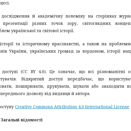
цесі.
 дослідження й академічну полеміку на сторінках журн
резентації різних точок зору, світоглядних концепц
м української та світової історії.
сторії та історичному краєзнавстві, а також на проблем
нів України, українських громад за кордоном, історії нац
ступі (CC BY 4.0). Це означає, що всі різноманітні о
тувачів. Відкритий доступ передбачає, що користува
іювати, поширювати, друкувати, шукати або знаходити п
переднього дозволу від видавця й автора.
доступу
Creative Commons Attribution 4.0 International License
Загальні відомості