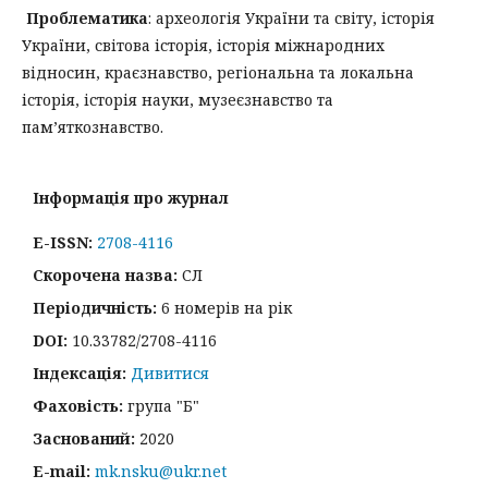
Проблематика
: археологія України та світу, історія
України, світова історія, історія міжнародних
відносин, краєзнавство, регіональна та локальна
історія, історія науки, музеєзнавство та
пам’яткознавство.
Інформація про журнал
E-ISSN:
2708-4116
Скорочена назва:
СЛ
Періодичність:
6 номерів на рік
DOI:
10.33782/2708-4116
Індексація:
Дивитися
Фаховість:
група "Б"
Заснований:
2020
E-mail:
mk.nsku@ukr.net