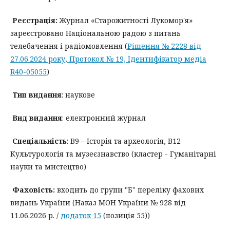
Реєстрація:
Журнал «Старожитності Лукомор'я»
зареєстровано Національною радою з питань
телебачення і радіомовлення (
Рішення № 2228 від
27.06.2024 року, Протокол № 19, Ідентифікатор медіа
R40-05055
)
Тип видання
: наукове
Вид видання
: електронний журнал
Спеціальність
: B9 – Історія та археологія, В12
Культурологія та музеєзнавство (кластер - Гуманітарні
науки та мистецтво)
Фаховість:
входить до групи "Б" переліку фахових
видань України (Наказ МОН України № 928 від
11.06.2026 р. /
додаток 15
(позиція 55))