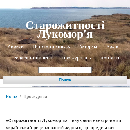
Старожитності
Лукомор'я
Анонси
Поточний випуск
Авторам
Архів
Редакційний штат
Про журнал
Контакти
Пошук
Home
/
Про журнал
«Старожитності Лукомор’я»
– науковий електронний
український рецензований журнал, що представляє