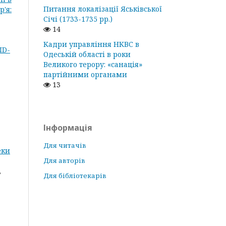
Питання локалізації Яськівської
'я:
Січі (1733-1735 рр.)
14
Кадри управління НКВС в
ID-
Одеській області в роки
Великого терору: «санація»
партійними органами
13
Інформація
Для читачів
еки
Для авторів
,
Для бібліотекарів