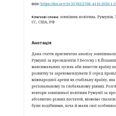
https://doi.org/10.33782/2708-4116.2020.1.1
DOI:
зовнішня політика, Румунія, Т
Ключові слова:
ЄС, США, РФ
Анотація
Дана стаття присвячена аналізу зовнішньоп
Румунії за президентів Т.Бесеску і К.Йоханн
максимальних зусиль аби вивести країну н
розвитку та зарекомендувати її серед прові
міжнародної арени як стабільну країну, яка 
регіональному та глобальному рівнях. Роз
вектори зовнішньої політики Румунії за пр
абсолютно різних постатей, можемо сказати
були подібними, хоча й мали свої особливос