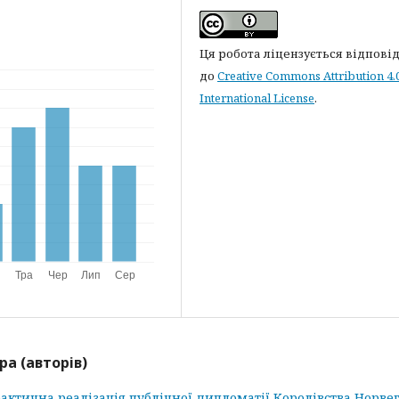
Ця робота ліцензується відпові
до
Creative Commons Attribution 4.
International License
.
ра (авторів)
актична реалізація публічної дипломатії Королівства Норвег