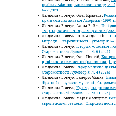
країнах Африки, Близького Сходу, Азі
№ 2 (2020)
Людмила Вовчук, Олег Кравець,
Розви
країнами Латинської Америки (1990-ті 
Людмила Вовчук, Аліна Бойко,
Погірше
19
,
Старожитності Лукомор'я: № 3 (2021
Людмила Вовчук, Інна Авдюшкіна,
Пол
міграції
,
Старожитності Лукомор'я: № 5
Людмила Вовчук,
Історик «одеської п
Старожитності Лукомор'я: № 6 (2021)
Людмила Вовчук, Олег Центій,
Концепц
цивільного населення (на прикладі Д
Людмила Вовчук,
Інформаційна діяльн
Старожитності Лукомор'я: № 4 (2024)
Людмила Вовчук, Валерія Чайка,
Іслам
Франції на сучасному етапі
,
Старожитн
Людмила Вовчук,
Культурна дипломатія
Старожитності Лукомор'я: № 1 (2026)
Людмила Вовчук, Марія Дмитрюк,
Рол
європейської безпеки
,
Старожитності Л