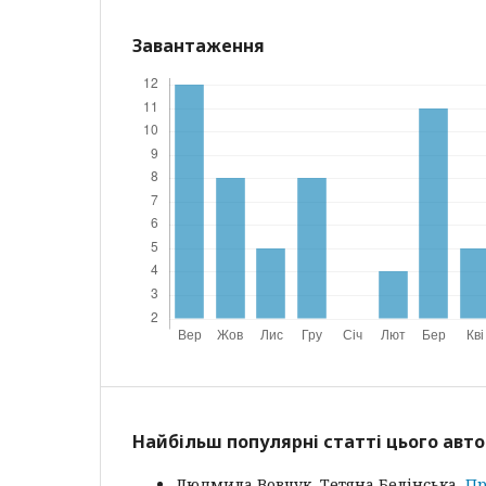
Завантаження
Найбільш популярні статті цього авто
Людмила Вовчук, Тетяна Белінська,
Пр