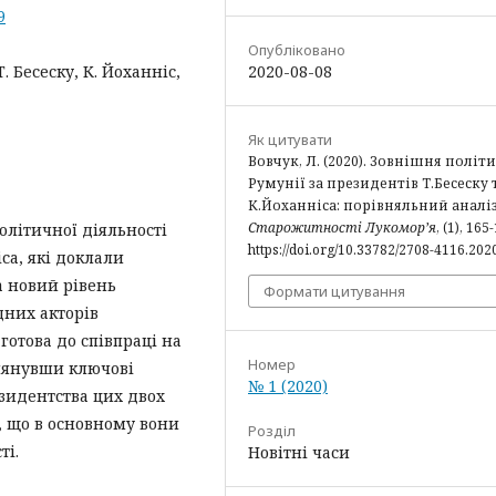
9
Опубліковано
. Бесеску, К. Йоханніс,
2020-08-08
Як цитувати
Вовчук, Л. (2020). Зовнішня політ
Румунії за президентів Т.Бесеску 
К.Йоханніса: порівняльний аналіз
Старожитності Лукомор’я
, (1), 165
олітичної діяльності
https://doi.org/10.33782/2708-4116.202
іса, які доклали
а новий рівень
Формати цитування
дних акторів
готова до співпраці на
Номер
глянувши ключові
№ 1 (2020)
езидентства цих двох
, що в основному вони
Розділ
ті.
Новітні часи