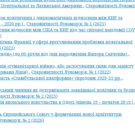
ї, Центральної та Латинської Америки
,
Старожитності Лукомор
ток політичних і дипломатичних відносини між КНР та
– 2020 рр.)
,
Старожитності Лукомор'я: № 1 (2021)
ння відносин між США та КНР під час світової пандемії COV
)
ітика Франції у сфері врегулювання проблеми нелегальної
 (2021)
леяди» (до 60-річчя від дня народження Віктора Савченка)
,
ія «гуманітарної війни», або застосування сили для захисту
ержави Лівія)
,
Старожитності Лукомор'я: № 1 (2022)
ість «Стамбульської платформи» упродовж 1929-35 рр.
,
ський чинник як детермінанта зовнішньої політики та безп
ості Лукомор'я: № 2 (2025)
 японського консульства в Одесі (кінець 19 – початок 20 ст.)
ь Європейського Союзу у формуванні нової архітектури
укомор'я: № 2 (2026)