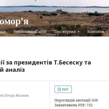
омор'я
хів
Редакційний штат
Про журнал
Контакти
ї за президентів Т.Бесеску та
й аналіз
PDF
ені Петра Могили
Переглядів анотації: 656
Завантажень PDF: 752