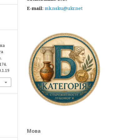
E-mail:
mk.nsku@ukr.net
ика
та
.
-174.
0.1.19
Мова