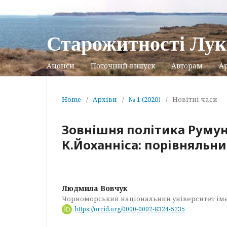
Старожитності Лук
Анонси
Поточний випуск
Авторам
Ар
Home
/
Архіви
/
№ 1 (2020)
/
Новітні часи
Зовнішня політика Румуні
К.Йоханніса: порівняльни
Людмила Вовчук
Чорноморський національний університет ім
https://orcid.org/0000-0002-8324-5235