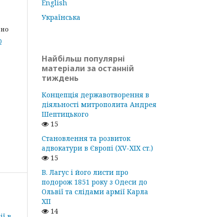
English
Українська
дно
0
Найбільш популярні
матеріали за останній
тиждень
Концепція державотворення в
діяльності митрополита Андрея
Шептицького
15
Становлення та розвиток
адвокатури в Європі (ХV-ХІХ ст.)
15
В. Лагус і його листи про
подорож 1851 року з Одеси до
Ольвії та слідами армії Карла
ХІІ
14
ії в