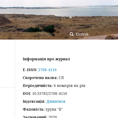
Пошук
Інформація про журнал
E-ISSN:
2708-4116
Скорочена назва:
СЛ
Періодичність:
6 номерів на рік
DOI:
10.33782/2708-4116
Індексація:
Дивитися
Фаховість:
група "Б"
Заснований:
2020