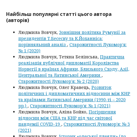
Найбільш популярні статті цього автора
(авторів)
Людмила Вовчук,
Зовнішня політика Румунії за
президентів Т.Бесеску та К.Йоханніса:
порівняльний аналіз
,
Старожитності Лукомор'я:
№ 1 (2020)
Людмила Вовчук, Тетяна Белінська,
Практична
реалізація публічної дипломатії Королівства
Норвегії в країнах Африки, Близького Сходу, Азії,
Центральної та Латинської Америки
,
Старожитності Лукомор'я: № 2 (2020)
Людмила Вовчук, Олег Кравець,
Розвиток
політичних і дипломатичних відносини між КНР
та країнами Латинської Америки (1990-ті – 2020
рр.)
,
Старожитності Лукомор'я: № 1 (2021)
Людмила Вовчук, Аліна Бойко,
Погіршення
відносин між США та КНР під час світової
пандемії COVID-19
,
Старожитності Лукомор'я: № 3
(2021)
Людмила Вовчук,
Історик «одеської плеяди» (до