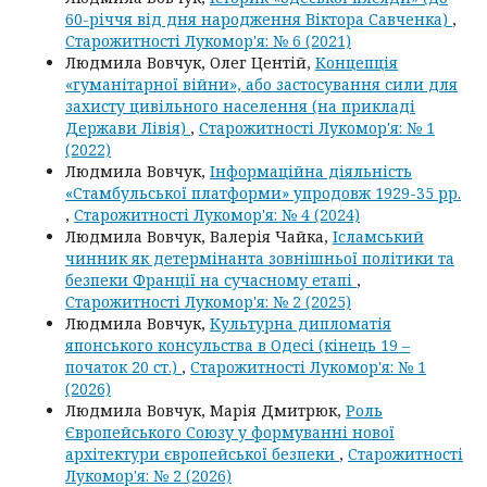
60-річчя від дня народження Віктора Савченка)
,
Старожитності Лукомор'я: № 6 (2021)
Людмила Вовчук, Олег Центій,
Концепція
«гуманітарної війни», або застосування сили для
захисту цивільного населення (на прикладі
Держави Лівія)
,
Старожитності Лукомор'я: № 1
(2022)
Людмила Вовчук,
Інформаційна діяльність
«Стамбульської платформи» упродовж 1929-35 рр.
,
Старожитності Лукомор'я: № 4 (2024)
Людмила Вовчук, Валерія Чайка,
Ісламський
чинник як детермінанта зовнішньої політики та
безпеки Франції на сучасному етапі
,
Старожитності Лукомор'я: № 2 (2025)
Людмила Вовчук,
Культурна дипломатія
японського консульства в Одесі (кінець 19 –
початок 20 ст.)
,
Старожитності Лукомор'я: № 1
(2026)
Людмила Вовчук, Марія Дмитрюк,
Роль
Європейського Союзу у формуванні нової
архітектури європейської безпеки
,
Старожитності
Лукомор'я: № 2 (2026)