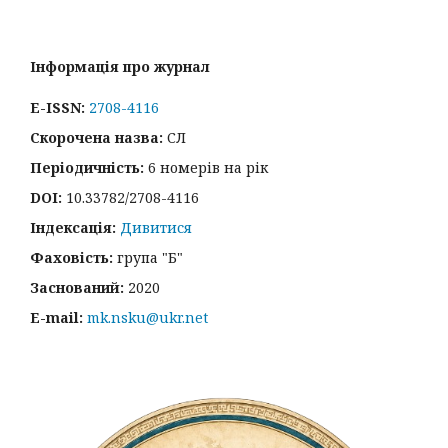
Інформація про журнал
E-ISSN:
2708-4116
Скорочена назва:
СЛ
Періодичність:
6 номерів на рік
DOI:
10.33782/2708-4116
Індексація:
Дивитися
Фаховість:
група "Б"
Заснований:
2020
E-mail:
mk.nsku@ukr.net