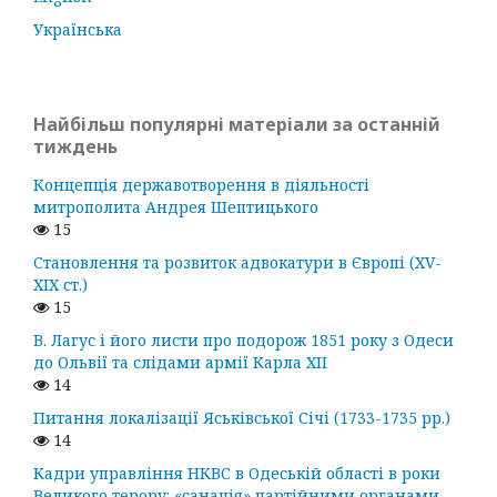
Українська
Найбільш популярні матеріали за останній
тиждень
Концепція державотворення в діяльності
митрополита Андрея Шептицького
15
Становлення та розвиток адвокатури в Європі (ХV-
ХІХ ст.)
15
В. Лагус і його листи про подорож 1851 року з Одеси
до Ольвії та слідами армії Карла ХІІ
14
Питання локалізації Яськівської Січі (1733-1735 рр.)
14
Кадри управління НКВС в Одеській області в роки
Великого терору: «санація» партійними органами