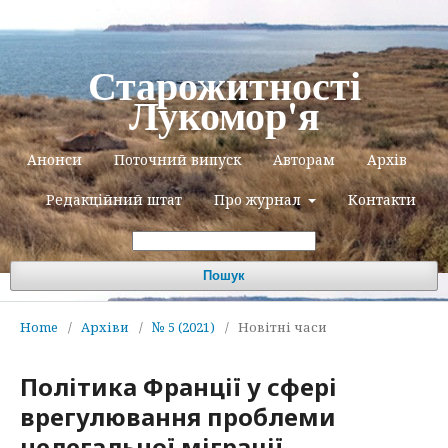
Старожитності
Лукомор'я
Анонси
Поточний випуск
Авторам
Архів
Редакційний штат
Про журнал
Контакти
Пошук
Home
/
Архіви
/
№ 5 (2021)
/
Новітні часи
Політика Франції у сфері
врегулювання проблеми
нелегальної міграції