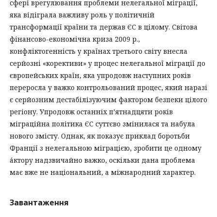
сфері врегулювання проблеми нелегальної міграції,
яка відіграла важливу роль у політичній
трансформації країни та держав ЄС в цілому. Світова
фінансово-економічна криза 2009 р.,
конфліктогенність у країнах третього світу внесла
серйозні «корективи» у процес нелегальної міграції до
європейських країн, яка упродовж наступних років
переросла у важко контрольований процес, який наразі
є серйозним дестабілізуючим фактором безпеки цілого
регіону. Упродовж останніх п’ятнадцяти років
міграційна політика ЄС суттєво змінилася та набула
нового змісту. Однак, як показує приклад боротьби
Франції з нелегальною міграцією, зробити це одному
а́ктору надзвичайно важко, оскільки дана проблема
має вже не національний, а міжнародний характер.
Завантаження