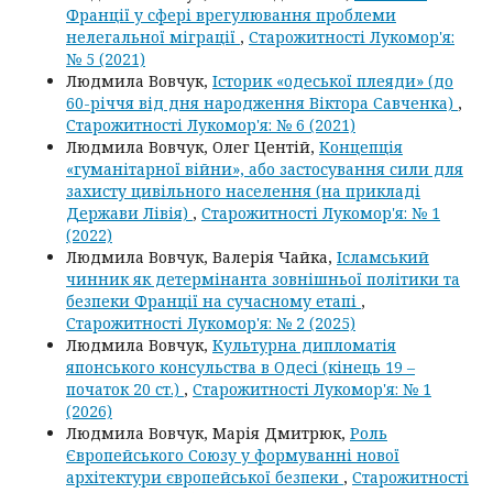
Франції у сфері врегулювання проблеми
нелегальної міграції
,
Старожитності Лукомор'я:
№ 5 (2021)
Людмила Вовчук,
Історик «одеської плеяди» (до
60-річчя від дня народження Віктора Савченка)
,
Старожитності Лукомор'я: № 6 (2021)
Людмила Вовчук, Олег Центій,
Концепція
«гуманітарної війни», або застосування сили для
захисту цивільного населення (на прикладі
Держави Лівія)
,
Старожитності Лукомор'я: № 1
(2022)
Людмила Вовчук, Валерія Чайка,
Ісламський
чинник як детермінанта зовнішньої політики та
безпеки Франції на сучасному етапі
,
Старожитності Лукомор'я: № 2 (2025)
Людмила Вовчук,
Культурна дипломатія
японського консульства в Одесі (кінець 19 –
початок 20 ст.)
,
Старожитності Лукомор'я: № 1
(2026)
Людмила Вовчук, Марія Дмитрюк,
Роль
Європейського Союзу у формуванні нової
архітектури європейської безпеки
,
Старожитності