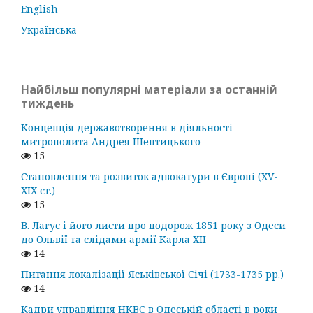
English
Українська
Найбільш популярні матеріали за останній
тиждень
Концепція державотворення в діяльності
митрополита Андрея Шептицького
15
Становлення та розвиток адвокатури в Європі (ХV-
ХІХ ст.)
15
В. Лагус і його листи про подорож 1851 року з Одеси
до Ольвії та слідами армії Карла ХІІ
14
Питання локалізації Яськівської Січі (1733-1735 рр.)
14
Кадри управління НКВС в Одеській області в роки