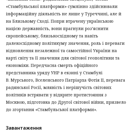
«Стамбульської платформи» сумлінно здійснювали
інформаційну діяльність не лише у Туреччині, але й
на Близькому Сході. Попри втрачену українською
нацією державність, вони прагнули роз’яснити
європейському, близькосхідному та навіть
далекосхідному політикуму значення, роль і переваги
відновлення незалежної та самостійної України на
карті світу та її значення для світової геополітики та
економіки. Передчасна смерть офіційного
представника уряду УНР в екзині у Стамбулі
В. Мурського, Вселенського Патріарха Фотія ІІ, перевага
радянської Росії, млявість і нерішучість світових
політиків встрявати у відкрите протистояння з
Москвою, підготовка до Другої світової війни, призвело
до згортання «Стамбульської платформи».
Завантаження