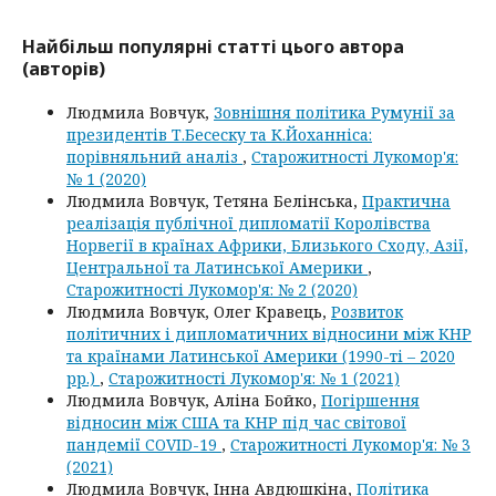
Найбільш популярні статті цього автора
(авторів)
Людмила Вовчук,
Зовнішня політика Румунії за
президентів Т.Бесеску та К.Йоханніса:
порівняльний аналіз
,
Старожитності Лукомор'я:
№ 1 (2020)
Людмила Вовчук, Тетяна Белінська,
Практична
реалізація публічної дипломатії Королівства
Норвегії в країнах Африки, Близького Сходу, Азії,
Центральної та Латинської Америки
,
Старожитності Лукомор'я: № 2 (2020)
Людмила Вовчук, Олег Кравець,
Розвиток
політичних і дипломатичних відносини між КНР
та країнами Латинської Америки (1990-ті – 2020
рр.)
,
Старожитності Лукомор'я: № 1 (2021)
Людмила Вовчук, Аліна Бойко,
Погіршення
відносин між США та КНР під час світової
пандемії COVID-19
,
Старожитності Лукомор'я: № 3
(2021)
Людмила Вовчук, Інна Авдюшкіна,
Політика