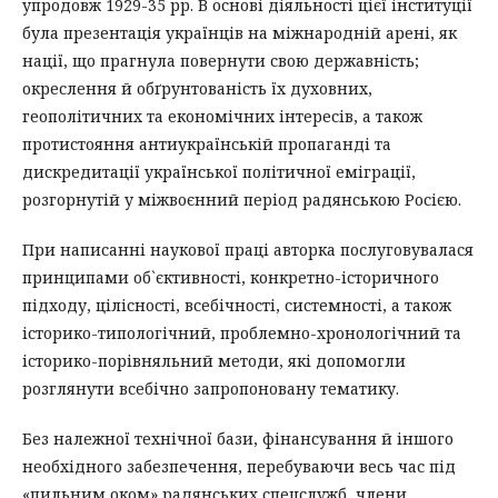
упродовж 1929-35 рр. В основі діяльності цієї інституції
була презентація українців на міжнародній арені, як
нації, що прагнула повернути свою державність;
окреслення й обґрунтованість їх духовних,
геополітичних та економічних інтересів, а також
протистояння антиукраїнській пропаганді та
дискредитації української політичної еміграції,
розгорнутій у міжвоєнний період радянською Росією.
При написанні наукової праці авторка послуговувалася
принципами об`єктивності, конкретно-історичного
підходу, цілісності, всебічності, системності, а також
історико-типологічний, проблемно-хронологічний та
історико-порівняльний методи, які допомогли
розглянути всебічно запропоновану тематику.
Без належної технічної бази, фінансування й іншого
необхідного забезпечення, перебуваючи весь час під
«пильним оком» радянських спецслужб, члени