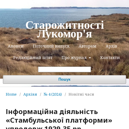
Старожитності
Лукомор'я
Анонси
Поточний випуск
Авторам
Архів
Редакційний штат
Про журнал
Контакти
Пошук
Home
/
Архіви
/
№ 4 (2024)
/
Новітні часи
Інформаційна діяльність
«Стамбульської платформи»
упродовж 1929-35 рр.