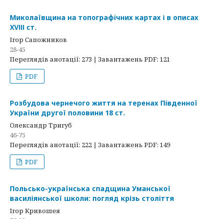
Миколаївщина на топографічних картах і в описах
ХVІІІ ст.
Ігор Сапожников
28-45
Переглядів анотації: 273 | Завантажень PDF: 121
PDF
Розбудова чернечого життя на теренах Південної
України другої половини 18 ст.
Олександр Тригуб
46-75
Переглядів анотації: 222 | Завантажень PDF: 149
PDF
Польсько-українська спадщина Уманської
василіянської школи: погляд крізь століття
Ігор Кривошея