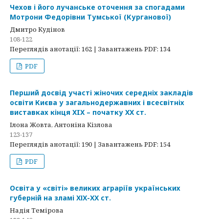
Чехов і його лучанське оточення за спогадами
Мотрони Федорівни Тумської (Курганової)
Дмитро Кудінов
108-122
Переглядів анотації: 162 | Завантажень PDF: 134
PDF
Перший досвід участі жіночих середніх закладів
освіти Києва у загальнодержавних і всесвітніх
виставках кінця XIX – початку XX ст.
Ілона Жовта, Антоніна Кізлова
123-137
Переглядів анотації: 190 | Завантажень PDF: 154
PDF
Освіта у «світі» великих аграріїв українських
губерній на зламі ХІХ-ХХ ст.
Надія Темірова