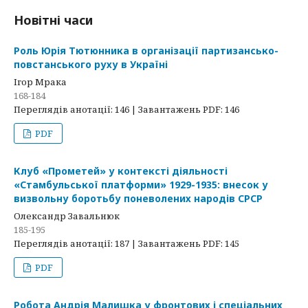
Новітні часи
Роль Юрія Тютюнника в організації партизансько-
повстанського руху в Україні
Ігор Мрака
168-184
Переглядів анотації: 146 | Завантажень PDF: 146
PDF
Клуб «Прометей» у контексті діяльності
«Стамбульської платформи» 1929-1935: внесок у
визвольну боротьбу поневолених народів СРСР
Олександр Завальнюк
185-195
Переглядів анотації: 187 | Завантажень PDF: 145
PDF
Робота Андрія Малишка у фронтових і спеціальних