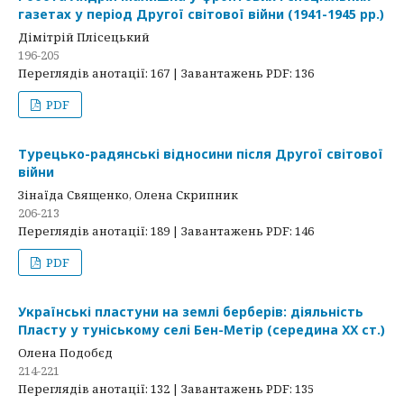
газетах у період Другої світової війни (1941-1945 рр.)
Дімітрій Плісецький
196-205
Переглядів анотації: 167 | Завантажень PDF: 136
PDF
Турецько-радянські відносини після Другої світової
війни
Зінаїда Священко, Олена Скрипник
206-213
Переглядів анотації: 189 | Завантажень PDF: 146
PDF
Українські пластуни на землі берберів: діяльність
Пласту у туніському селі Бен-Метір (середина ХХ ст.)
Олена Подобєд
214-221
Переглядів анотації: 132 | Завантажень PDF: 135