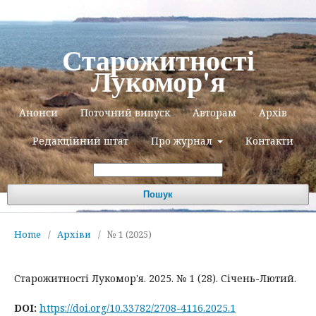
Старожитності
Лукомор'я
Анонси
Поточний випуск
Авторам
Архів
Редакційний штат
Про журнал
Контакти
Пошук
Home
/
Архіви
/
№ 1 (2025)
Старожитності Лукомор'я. 2025. № 1 (28). Січень-Лютий.
DOI:
https://doi.org/10.33782/2708-4116.2025.1