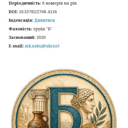
Періодичність:
6 номерів на рік
DOI:
10.33782/2708-4116
Індексація:
Дивитися
Фаховість:
група "Б"
Заснований:
2020
E-mail:
mk.nsku@ukr.net