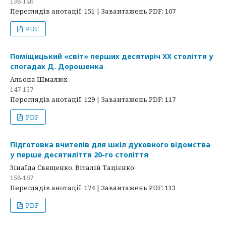
138-146
Переглядів анотації: 151 | Завантажень PDF: 107
PDF
Поміщицький «світ» перших десятиріч ХХ століття у
спогадах Д. Дорошенка
Альона Шмалюх
147-157
Переглядів анотації: 129 | Завантажень PDF: 117
PDF
Підготовка вчителів для шкіл духовного відомства
у перше десятиліття 20-го століття
Зінаїда Священко, Віталій Тацієнко
158-167
Переглядів анотації: 174 | Завантажень PDF: 113
PDF