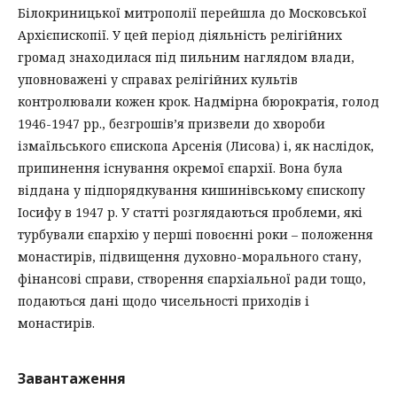
Білокриницької митрополії перейшла до Московської
Архієпископії. У цей період діяльність релігійних
громад знаходилася під пильним наглядом влади,
уповноважені у справах релігійних культів
контролювали кожен крок. Надмірна бюрократія, голод
1946-1947 рр., безгрошів’я призвели до хвороби
ізмаїльського єпископа Арсенія (Лисова) і, як наслідок,
припинення існування окремої єпархії. Вона була
віддана у підпорядкування кишинівському єпископу
Іосифу в 1947 р. У статті розглядаються проблеми, які
турбували єпархію у перші повоєнні роки – положення
монастирів, підвищення духовно-морального стану,
фінансові справи, створення єпархіальної ради тощо,
подаються дані щодо чисельності приходів і
монастирів.
Завантаження