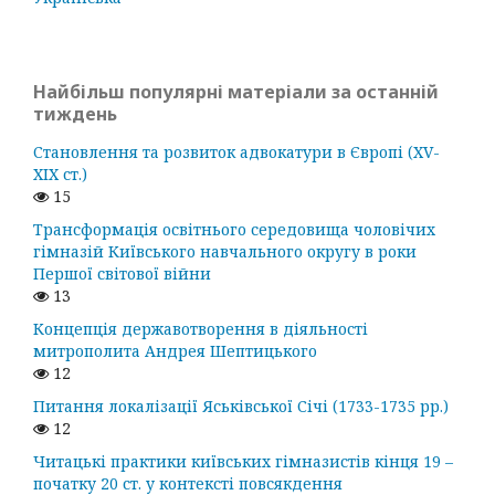
Найбільш популярні матеріали за останній
тиждень
Становлення та розвиток адвокатури в Європі (ХV-
ХІХ ст.)
15
Трансформація освітнього середовища чоловічих
гімназій Київського навчального округу в роки
Першої світової війни
13
Концепція державотворення в діяльності
митрополита Андрея Шептицького
12
Питання локалізації Яськівської Січі (1733-1735 рр.)
12
Читацькі практики київських гімназистів кінця 19 –
початку 20 ст. у контексті повсякдення