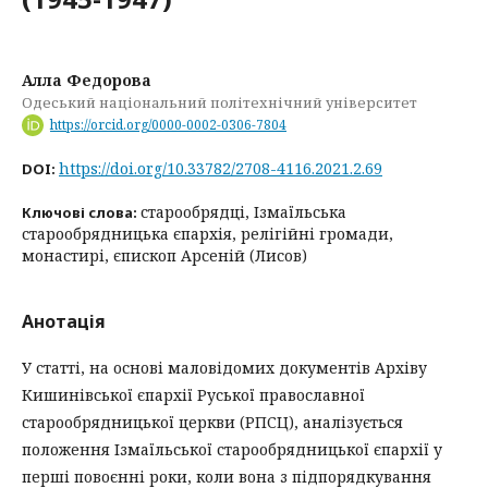
Алла Федорова
Одеський національний політехнічний університет
https://orcid.org/0000-0002-0306-7804
https://doi.org/10.33782/2708-4116.2021.2.69
DOI:
старообрядці, Ізмаїльська
Ключові слова:
старообрядницька єпархія, релігійні громади,
монастирі, єпископ Арсеній (Лисов)
Анотація
У статті, на основі маловідомих документів Архіву
Кишинівської єпархії Руської православної
старообрядницької церкви (РПСЦ), аналізується
положення Ізмаїльської старообрядницької єпархії у
перші повоєнні роки, коли вона з підпорядкування