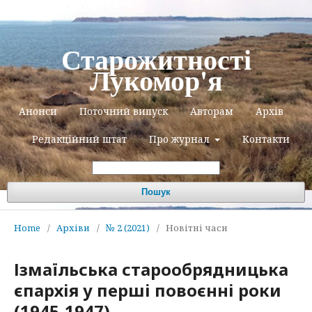
Старожитності
Лукомор'я
Анонси
Поточний випуск
Авторам
Архів
Редакційний штат
Про журнал
Контакти
Пошук
Home
/
Архіви
/
№ 2 (2021)
/
Новітні часи
Ізмаїльська старообрядницька
єпархія у перші повоєнні роки
(1945-1947)