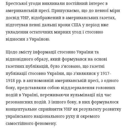
Брестської угоди викликали постійний інтерес в
американській пресі. Припускаємо, що до певної міри
досвід УНР, відображений в американських газетах,
підготував певні дальші кроки США у період вже
укладення остаточних мирних угод і стосовно
відносин з Україною.
Щодо змісту інформації стосовно України та
відповідного образу, який формувався на основі
газетних публікацій, було з’ясовано, що газетні
публікації стосовно України, що з’являлися у 1917-
1918 рр. в англомовній американській пресі, з одного
боку, представляли собою віддзеркалення головних
подій в Україні, переживаючи кульмінації під час
резонансних подій. З іншого боку, в них формувалося
концептуальне сприйняття УНР як результату розвитку
українського національного руху й окремого
самостійного феномену.