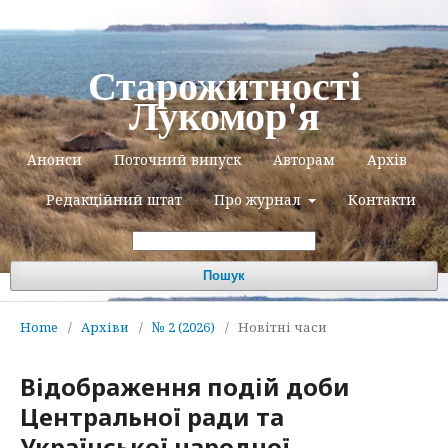
Старожитності
Лукомор'я
Анонси
Поточний випуск
Авторам
Архів
Редакційний штат
Про журнал
Контакти
Пошук
Home
/
Архіви
/
№ 2 (2026)
/
Новітні часи
Відображення подій доби
Центральної ради та
Української народної