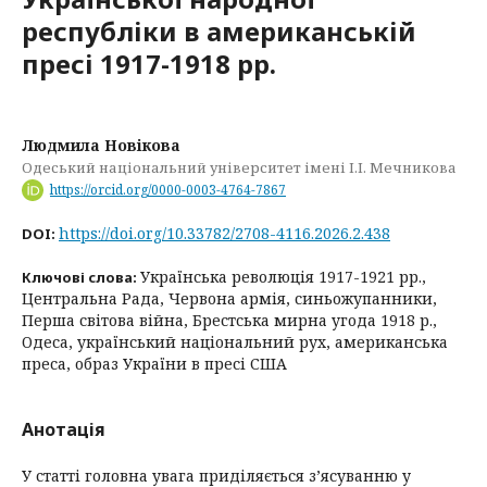
республіки в американській
пресі 1917-1918 рр.
Людмила Новікова
Одеський національний університет імені І.І. Мечникова
https://orcid.org/0000-0003-4764-7867
https://doi.org/10.33782/2708-4116.2026.2.438
DOI:
Українська революція 1917-1921 рр.,
Ключові слова:
Центральна Рада, Червона армія, синьожупанники,
Перша світова війна, Брестська мирна угода 1918 р.,
Одеса, український національний рух, американська
преса, образ України в пресі США
Анотація
У статті головна увага приділяється з’ясуванню у