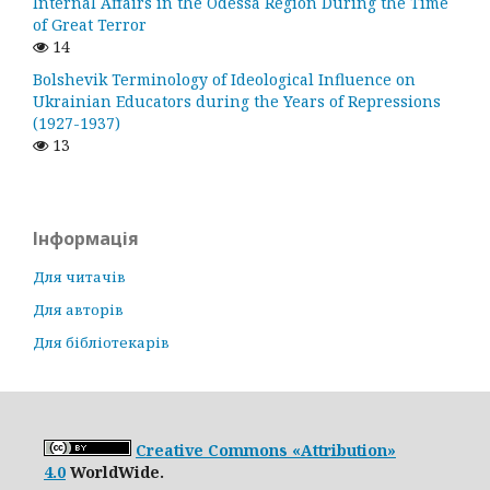
Internal Affairs in the Odessa Region During the Time
of Great Terror
14
Bolshevik Terminology of Ideological Influence on
Ukrainian Educators during the Years of Repressions
(1927-1937)
13
Інформація
Для читачів
Для авторів
Для бібліотекарів
Creative Commons «Attribution»
4.0
WorldWide.