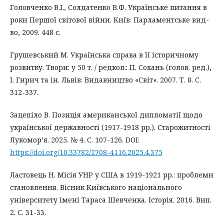
Головченко В.І., Солдатенко В.Ф. Українське питання в
роки Першої світової війни. Київ: Парламентське вид-
во, 2009. 448 с.
Грушевський М. Українська справа в її історичному
розвитку. Твори: у 50 т. / редкол.: П. Сохань (голов. ред.),
І. Гирич та ін. Львів: Видавництво «Світ». 2007. Т. 8. C.
312-337.
Зацепіло В. Позиція американської дипломатії щодо
української державності (1917-1918 рр.). Старожитності
Лукомор’я. 2025. № 4. С. 107-126. DOI:
https://doi.org/10.33782/2708-4116.2025.4.375
Ластовець Н. Місія УНР у США в 1919-1921 рр.: проблеми
становлення. Вісник Київського національного
університету імені Тараса Шевченка. Історія. 2016. Вип.
2. С. 31-33.