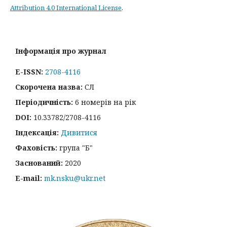
Attribution 4.0 International License
.
Інформація про журнал
E-ISSN:
2708-4116
Скорочена назва:
СЛ
Періодичність:
6 номерів на рік
DOI:
10.33782/2708-4116
Індексація:
Дивитися
Фаховість:
група "Б"
Заснований:
2020
E-mail:
mk.nsku@ukr.net