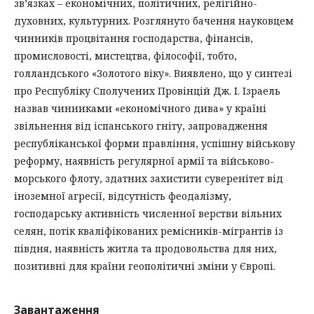
зв’язках – економічних, політичних, релігійно-
духовних, культурних. Розглянуто бачення науковцем
чинників процвітання господарства, фінансів,
промисловості, мистецтва, філософії, тобто,
голландського «Золотого віку». Виявлено, що у синтезі
про Республіку Сполучених Провінцій Дж. І. Ізраель
назвав чинниками «економічного дива» у країні
звільнення від іспанського гніту, запровадження
республіканської форми правління, успішну військову
реформу, наявність регулярної армії та військово-
морського флоту, здатних захистити суверенітет від
іноземної агресії, відсутність феодалізму,
господарську активність численної верстви вільних
селян, потік кваліфікованих ремісників-мігрантів із
півдня, наявність житла та продовольства для них,
позитивні для країни геополітичні зміни у Європі.
Завантаження