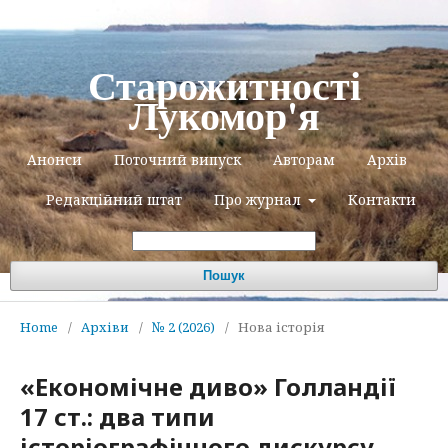
Старожитності
Лукомор'я
Анонси
Поточний випуск
Авторам
Архів
Редакційний штат
Про журнал
Контакти
Пошук
Home
/
Архіви
/
№ 2 (2026)
/
Нова історія
«Економічне диво» Голландії
17 ст.: два типи
історіографічного дискурсу