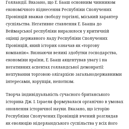
Голландії. Вказано, що Е. Бааш основним чинником
економічного піднесення Республіки Сполучених
Провінцій вважав свободу торгівлі, міський характер
суспільства. Негативне ставлення Е. Бааша до
Веймарської республіки виразилося у критичній
оцінці державного ладу Республіки Сполучених
Провінцій, який історик означав як «торгову
компанію». Визнаючи великі здобутки господарства,
економіки країни, Е. Бааш акцентував увагу і на
негативних аспектах голландської демократії:
нехтування торговою олігархією загальнодержавними
інтересами, корупція, непотизм.
Творча індивідуальність сучасного британського
історика Дж. І. Ізраеля формувалася органічно в умовах
оновлення історичної науки. Вказано, що історію
Республіки Сполучених Провінцій вчений розглядав
як еволюцію нідерландського суспільства у всіх його