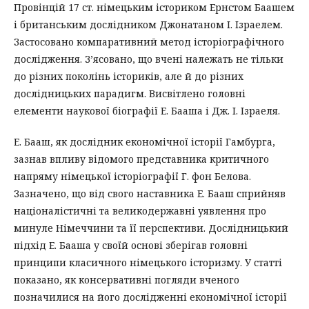
Провінцій 17 ст. німецьким істориком Ернстом Баашем
і британським дослідником Джонатаном І. Ізраелем.
Застосовано компаративний метод історіографічного
дослідження. З’ясовано, що вчені належать не тільки
до різних поколінь істориків, але й до різних
дослідницьких парадигм. Висвітлено головні
елементи наукової біографії Е. Бааша і Дж. І. Ізраеля.
Е. Бааш, як дослідник економічної історії Гамбурга,
зазнав впливу відомого представника критичного
напряму німецької історіографії Г. фон Белова.
Зазначено, що від свого наставника Е. Бааш сприйняв
націоналістичні та великодержавні уявлення про
минуле Німеччини та її перспективи. Дослідницький
підхід Е. Бааша у своїй основі зберігав головні
принципи класичного німецького історизму. У статті
показано, як консервативні погляди вченого
позначилися на його дослідженні економічної історії