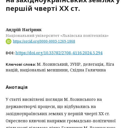
першій чверті ХХ ст.
Андрій Нагірняк
Національний університет «Львівська політехніка»
https://orcid.org/0000-0003-1269-1868
https://doi.org/10.33782/2708-4116.2024.5.294
DOI:
М. Лозинський, ЗУНР, делегація, Ліга
Ключові слова:
націй, національні меншини, Східна Галичина
Анотація
У статті висвітлені погляди М. Лозинського на
державотворчі процеси, що відбувались на
західноукраїнських землях у першій чверті ХХ ст.
Окреслено ключові напрями громадсько-політичної
діяльності відомого діяча Галичини М. Лозинського.