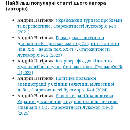
Найбільш популярні статті цього автора
(авторів)
Андрій Нагірняк,
Український туризм: проблеми
та перспективи
,
Старожитності Лукомор'я: № 3
(2021)
Андрій Нагірняк,
Громадсько-політична
діяльність К. Трильовського у Східній Галичині
(кін. ХІХ – перша пол. ХХ ст.)
,
Старожитності
Лукомор'я: № 2 (2023)
Андрій Нагірняк,
Історіографія дослідження
музеології як науки
,
Старожитності Лукомор'я: №
5 (2023)
Андрій Нагірняк,
Політика польської
адміністрації у Східній Галичині міжвоєнної
доби
,
Старожитності Лукомор'я: № 4 (2024)
Андрій Нагірняк,
Євроінтеграційна політика
України: досягнення, труднощі та перспективи
співпраці з ЄС
,
Старожитності Лукомор'я: № 3
(2025)