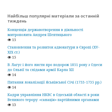
Найбільш популярні матеріали за останній
тиждень
Концепція державотворення в діяльності
митрополита Андрея Шептицького
15
Становлення та розвиток адвокатури в Європі (ХV-
ХІХ ст.)
15
В. Лагус і його листи про подорож 1851 року з Одеси
до Ольвії та слідами армії Карла ХІІ
14
Питання локалізації Яськівської Січі (1733-1735 рр.)
14
Кадри управління НКВС в Одеській області в роки
Великого терору: «санація» партійними органами
13