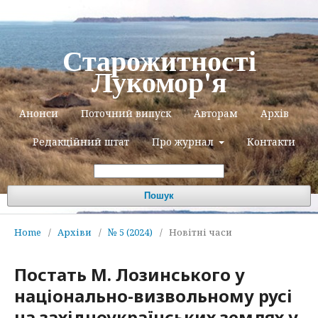
Старожитності
Лукомор'я
Анонси
Поточний випуск
Авторам
Архів
Редакційний штат
Про журнал
Контакти
Пошук
Home
/
Архіви
/
№ 5 (2024)
/
Новітні часи
Постать М. Лозинського у
національно-визвольному русі
на західноукраїнських землях у