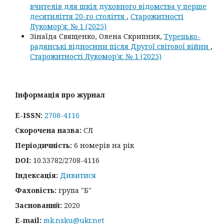
вчителів для шкіл духовного відомства у перше
десятиліття 20-го століття
,
Старожитності
Лукомор'я: № 1 (2025)
Зінаїда Священко, Олена Скрипник,
Турецько-
радянські відносини після Другої світової війни
,
Старожитності Лукомор'я: № 1 (2025)
Інформація про журнал
E-ISSN:
2708-4116
Скорочена назва:
СЛ
Періодичність:
6 номерів на рік
DOI:
10.33782/2708-4116
Індексація:
Дивитися
Фаховість:
група "Б"
Заснований:
2020
E-mail:
mk.nsku@ukr.net