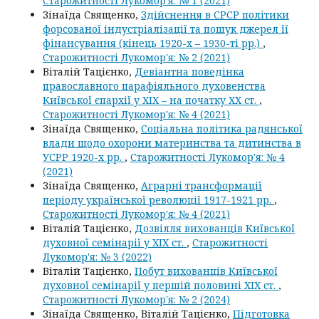
Старожитності Лукомор'я: № 1 (2021)
Зінаїда Священко,
Здійснення в СРСР політики
форсованої індустріалізації та пошук джерел її
фінансування (кінець 1920-х – 1930-ті рр.)
,
Старожитності Лукомор'я: № 2 (2021)
Віталій Тацієнко,
Девіантна поведінка
православного парафіяльного духовенства
Київської єпархії у ХІХ – на початку ХХ ст.
,
Старожитності Лукомор'я: № 4 (2021)
Зінаїда Священко,
Соціальна політика радянської
влади щодо охорони материнства та дитинства в
УСРР 1920-х рр.
,
Старожитності Лукомор'я: № 4
(2021)
Зінаїда Священко,
Аграрні трансформації
періоду української революції 1917-1921 рр.
,
Старожитності Лукомор'я: № 4 (2021)
Віталій Тацієнко,
Дозвілля вихованців Київської
духовної семінарії у ХІХ ст.
,
Старожитності
Лукомор'я: № 3 (2022)
Віталій Тацієнко,
Побут вихованців Київської
духовної семінарії у першій половині ХІХ ст.
,
Старожитності Лукомор'я: № 2 (2024)
Зінаїда Священко, Віталій Тацієнко,
Підготовка