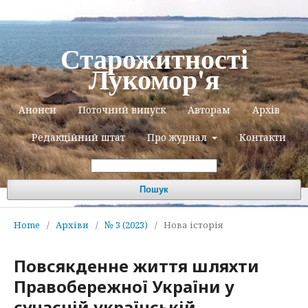
Старожитності
Лукомор'я
Анонси
Поточний випуск
Авторам
Архів
Редакційний штат
Про журнал
Контакти
Пошук
Home
/
Архіви
/
№ 3 (2023)
/
Нова історія
Повсякденне життя шляхти
Правобережної України у
сучасній українській