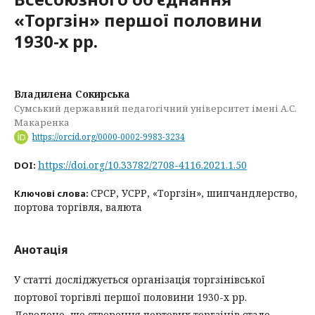
«Торгзін» першої половини
1930-х рр.
Владилена Сокирська
Сумський державний педагогічний університет імені А.С.
Макаренка
https://orcid.org/0000-0002-9983-3234
https://doi.org/10.33782/2708-4116.2021.1.50
DOI:
СРСР, УСРР, «Торгзін», шипчандлерство,
Ключові слова:
портова торгівля, валюта
Анотація
У статті досліджується організація торгзінівської
портової торгівлі першої половини 1930-х рр.
Доведено, що створення портових торгзінів стало