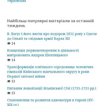
Українська
Найбільш популярні матеріали за останній
тиждень
В. Лагус і його листи про подорож 1851 року з Одеси
до Ольвії та слідами армії Карла ХІІ
14
Концепція державотворення в діяльності
митрополита Андрея Шептицького
14
Трансформація освітнього середовища чоловічих
гімназій Київського навчального округу в роки
Першої світової війни
13
Питання локалізації Яськівської Січі (1733-1735 рр.)
13
Становлення та розвиток адвокатури в Європі (ХV-
ХІХ ст.)