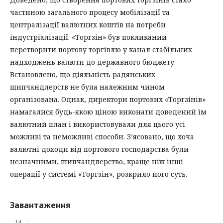
частиною загального процесу мобілізації та
централізації валютних коштів на потреби
індустріалізації. «Торгзін» був покликаний
перетворити портову торгівлю у канал стабільних
надходжень валюти до державного бюджету.
Встановлено, що діяльність радянських
шипчандлерств не була належним чином
організована. Однак, директори портових «Торгзінів»
намагалися будь-якою ціною виконати доведений їм
валютний план і використовували для цього усі
можливі та неможливі способи. З’ясовано, що хоча
валютні доходи від портового господарства були
незначними, шипчандлерство, краще ніж інші
операції у системі «Торгзін», розкрило його суть.
Завантаження