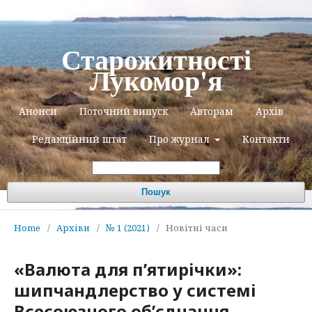
Старожитності
Лукомор'я
Анонси
Поточний випуск
Авторам
Архів
Редакційний штат
Про журнал
Контакти
Пошук
Home
/
Архіви
/
№ 1 (2021)
/
Новітні часи
«Валюта для п’ятирічки»:
шипчандлерство у системі
Всесоюзного об’єднання