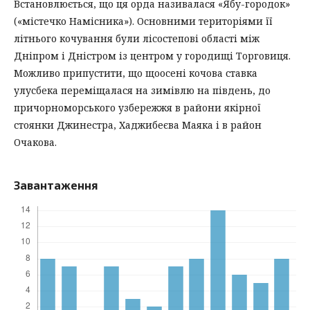
Встановлюється, що ця орда називалася «Ябу-городок»
(«містечко Намісника»). Основними територіями її
літнього кочування були лісостепові області між
Дніпром і Дністром із центром у городищі Торговиця.
Можливо припустити, що щоосені кочова ставка
улусбека переміщалася на зимівлю на південь, до
причорноморського узбережжя в райони якірної
стоянки Джинестра, Хаджибеєва Маяка і в район
Очакова.
Завантаження