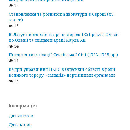
15
Становлення та розвиток адвокатури в Європі (ХV-
ХІХ ст.)
15
В. Лагус і його листи про подорож 1851 року з Одеси
до Ольвії та слідами армії Карла ХІІ
14
Питання локалізації Яськівської Січі (1733-1735 рр.)
14
Кадри управління НКВС в Одеській області в роки
Великого терору: «санація» партійними органами
13
Інформація
Для читачів
Для авторів