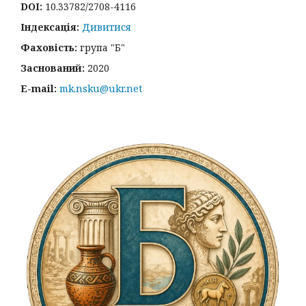
DOI:
10.33782/2708-4116
Індексація:
Дивитися
Фаховість:
група "Б"
Заснований:
2020
E-mail:
mk.nsku@ukr.net