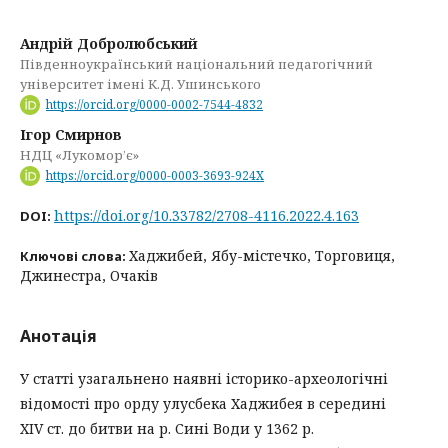
Андрій Добролюбський
Південноукраїнський національний педагогічний
університет імені К.Д. Ушинського
https://orcid.org/0000-0002-7544-4832
Ігор Смирнов
НДЦ «Лукомор’є»
https://orcid.org/0000-0003-3693-924X
https://doi.org/10.33782/2708-4116.2022.4.163
DOI:
Хаджибей, Ябу-містечко, Торговиця,
Ключові слова:
Джинестра, Очаків
Анотація
У статті узагальнено наявні історико-археологічні
відомості про орду улусбека Хаджибея в середині
XIV ст. до битви на р. Сині Води у 1362 р.