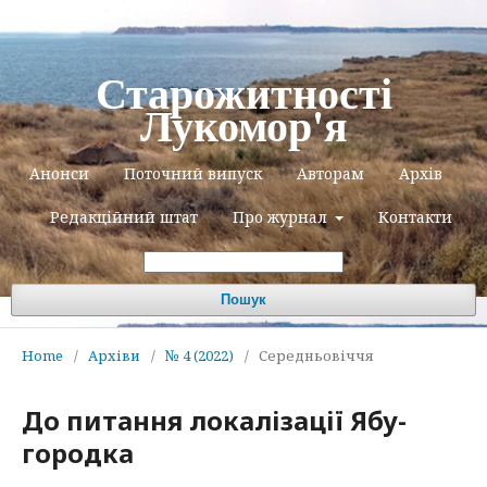
Старожитності
Лукомор'я
Анонси
Поточний випуск
Авторам
Архів
Редакційний штат
Про журнал
Контакти
Пошук
Home
/
Архіви
/
№ 4 (2022)
/
Середньовіччя
До питання локалізації Ябу-
городка