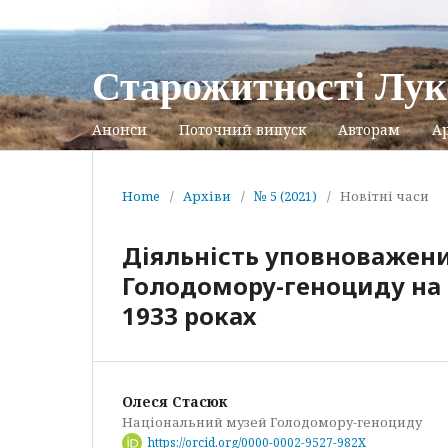
Старожитності Лук
Анонси
Поточний випуск
Авторам
Ар
Home
/
Архіви
/
№ 5 (2021)
/
Новітні часи
Діяльність уповноважених 
Голодомору-геноциду на 
1933 роках
Олеся Стасюк
Національний музей Голодомору-геноциду
https://orcid.org/0000-0002-9527-982X