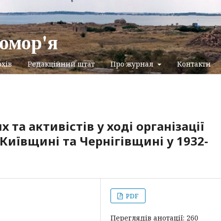
омор'я
хів
Редакційний штат
Про журнал
Контакти
та активістів у ході організації
Київщині та Чернігівщині у 1932-
PDF
Переглядів анотації: 260