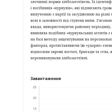
злочинні норми хлібозаготівель. Їх ідентиф
і посібників «куркулів», які підлягають гро
вилученню з партії та засудженню на різні
волі в залежності від ступеня вини. З’ясова
влада, використовуючи районну періодику, 
виявляла подібних «куркульських агентів з
на базі методу акцентування на персональн
факторах, протиставляючи їм «ударні» елем
відносили окремі постаті, бригади та села, 
перевиконували хлібозаготівлі.
Завантаження