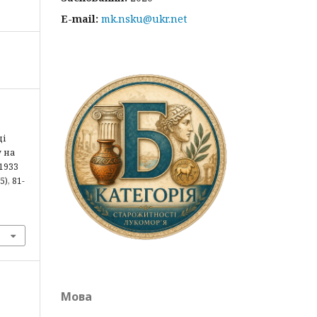
E-mail:
mk.nsku@ukr.net
ді
 на
1933
(5), 81-
Мова