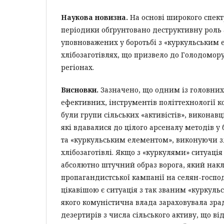
Наукова новизна.
На основі широкого спект
періодики обґрунтовано деструктивну роль а
уповноважених у боротьбі з «куркульським
хлібозаготівлях, що призвело до Голодомор
регіонах.
Висновки.
Зазначено, що одним із головних,
ефективних, інструментів політтехнології 
були групи сільських «активістів», виконав
які вдавалися до цілого арсеналу методів у 
та «куркульським елементом», виконуючи 
хлібозаготівлі. Якщо з «куркулями» ситуація
абсолютно штучний образ ворога, який накл
пропагандистської кампанії на селян-госпо
цікавішою є ситуація з так званим «куркул
якого комуністична влада зараховувала зрад
дезертирів з числа сільського активу, що в