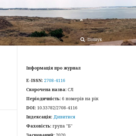
Пошук
Інформація про журнал
E-ISSN:
2708-4116
Скорочена назва:
СЛ
Періодичність:
6 номерів на рік
DOI:
10.33782/2708-4116
Індексація:
Дивитися
Фаховість:
група "Б"
Заснований:
2020