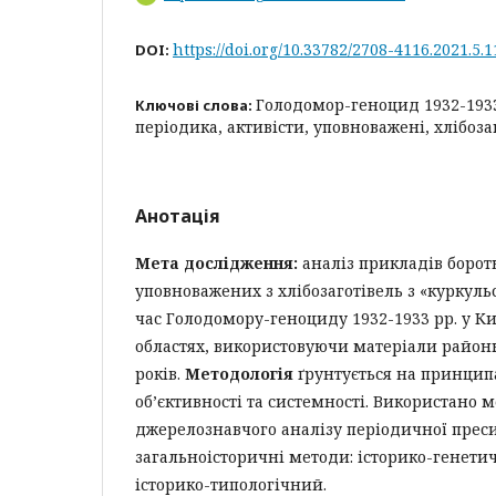
https://doi.org/10.33782/2708-4116.2021.5.1
DOI:
Голодомор-геноцид 1932-1933
Ключові слова:
періодика, активісти, уповноважені, хлібоза
Анотація
Мета дослідження:
аналіз прикладів бороть
уповноважених з хлібозаготівель з «куркул
час Голодомору-геноциду 1932-1933 рр. у Киї
областях, використовуючи матеріали район
років.
Методологія
ґрунтується на принцип
об’єктивності та системності. Використано 
джерелознавчого аналізу періодичної преси
загальноісторичні методи: історико-генети
історико-типологічний.