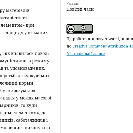
Розділ
Новітні часи
ру матеріалів
ктивістів та
 елементом» при
у-геноциду у вказаних
Ця робота ліцензується відпові
до
Creative Commons Attribution 4.
 і як виявилось доволі
International License
.
комуністичного режиму
ців та уповноважених,
боротьбі з «куркулями»
злочинні норми
 була зрозумілою, –
адався у межах масової
дарників, то куди
ьським елементом», до
ників, саботажників і
ідмовлялися виконувати