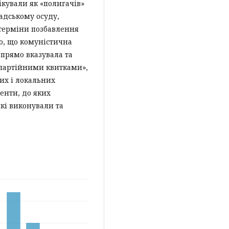
ікували як «полигачів»
мадському осуду,
 терміни позбавлення
но, що комуністична
прямо вказувала та
 партійними квитками»,
их і локальних
енти, до яких
які виконували та