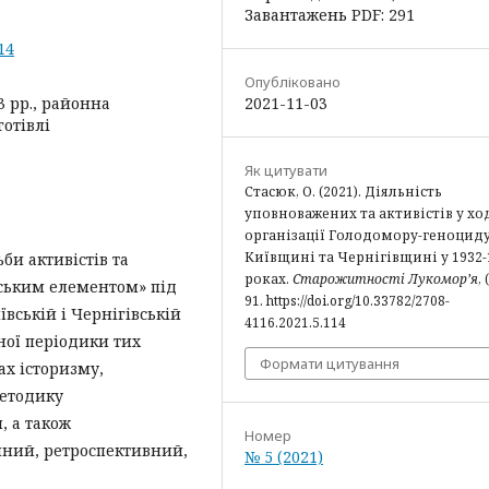
Завантажень PDF: 291
14
Опубліковано
 рр., районна
2021-11-03
готівлі
Як цитувати
Стасюк, О. (2021). Діяльність
уповноважених та активістів у хо
організації Голодомору-геноциду
Київщині та Чернігівщині у 1932-
би активістів та
роках.
Старожитності Лукомор’я
, 
ьським елементом» під
91. https://doi.org/10.33782/2708-
вській і Чернігівській
4116.2021.5.114
ної періодики тих
Формати цитування
ах історизму,
методику
, а також
Номер
чний, ретроспективний,
№ 5 (2021)