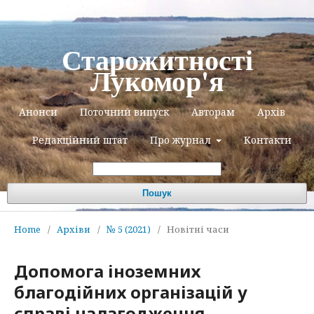
Старожитності
Лукомор'я
Анонси
Поточний випуск
Авторам
Архів
Редакційний штат
Про журнал
Контакти
Пошук
Home
/
Архіви
/
№ 5 (2021)
/
Новітні часи
Допомога іноземних
благодійних організацій у
справі налагодження