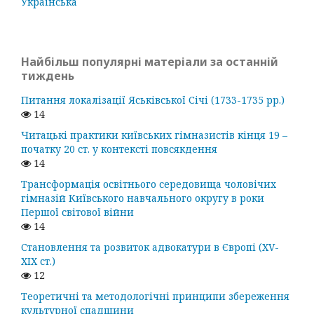
Українська
Найбільш популярні матеріали за останній
тиждень
Питання локалізації Яськівської Січі (1733-1735 рр.)
14
Читацькі практики київських гімназистів кінця 19 –
початку 20 ст. у контексті повсякдення
14
Трансформація освітнього середовища чоловічих
гімназій Київського навчального округу в роки
Першої світової війни
14
Становлення та розвиток адвокатури в Європі (ХV-
ХІХ ст.)
12
Теоретичні та методологічні принципи збереження
культурної спадщини