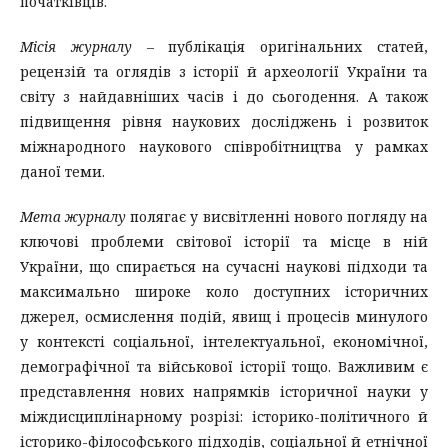
початківців.
Місія журналу
– публікація оригінальних статей,
рецензій та оглядів з історії й археології України та
світу з найдавніших часів і до сьогодення. А також
підвищення рівня наукових досліджень і розвиток
міжнародного наукового співробітництва у рамках
даної теми.
Мета журналу
полягає у висвітленні нового погляду на
ключові проблеми світової історії та місце в ній
України, що спирається на сучасні наукові підходи та
максимально широке коло доступних історичних
джерел, осмислення подій, явищ і процесів минулого
у контексті соціальної, інтелектуальної, економічної,
демографічної та військової історії тощо. Важливим є
представлення нових напрямків історичної науки у
міждисциплінарному розрізі: історико-політичного й
історико-філософського підходів, соціальної й етнічної