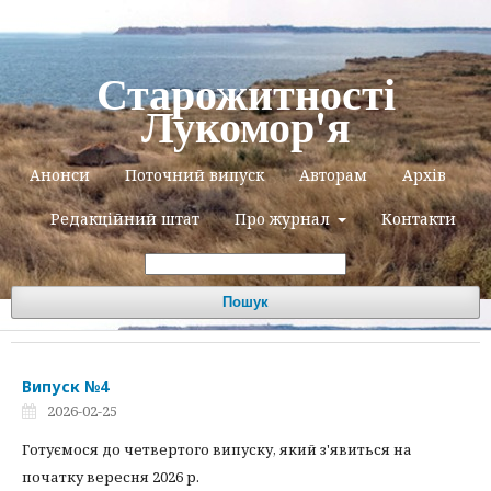
Старожитності
Лукомор'я
Анонси
Поточний випуск
Авторам
Архів
Редакційний штат
Про журнал
Контакти
Пошук
Випуск №4
2026-02-25
Готуємося до четвертого випуску, який з'явиться на
початку вересня 2026 р.