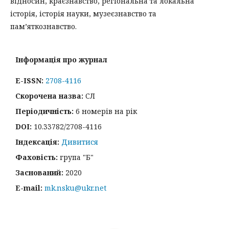
відносин, краєзнавство, регіональна та локальна
історія, історія науки, музеєзнавство та
пам’яткознавство.
Інформація про журнал
E-ISSN:
2708-4116
Скорочена назва:
СЛ
Періодичність:
6 номерів на рік
DOI:
10.33782/2708-4116
Індексація:
Дивитися
Фаховість:
група "Б"
Заснований:
2020
E-mail:
mk.nsku@ukr.net