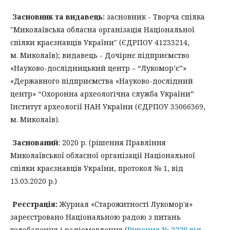
Засновник та видавець:
засновник - Творча спілка
"Миколаївська обласна організація Національної
спілки краєзнавців України" (ЄДРПОУ 41233214,
м. Миколаїв); видавець - Дочірнє підприємство
«Науково-дослідницький центр – “Лукомор’є”»
«Державного підприємства «Науково-дослідний
центр» “Охоронна археологічна служба України”
Інститут археології НАН України (ЄДРПОУ 35066369,
м. Миколаїв).
Заснований
: 2020 р. (рішення Правління
Миколаївської обласної організації Національної
спілки краєзнавців України, протокол № 1, від
13.03.2020 р.)
Реєстрація:
Журнал «Старожитності Лукомор'я»
зареєстровано Національною радою з питань
телебачення і радіомовлення (
Рішення № 2228 від