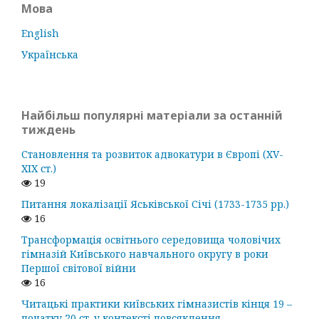
Мова
English
Українська
Найбільш популярні матеріали за останній
тиждень
Становлення та розвиток адвокатури в Європі (ХV-
ХІХ ст.)
19
Питання локалізації Яськівської Січі (1733-1735 рр.)
16
Трансформація освітнього середовища чоловічих
гімназій Київського навчального округу в роки
Першої світової війни
16
Читацькі практики київських гімназистів кінця 19 –
початку 20 ст. у контексті повсякдення