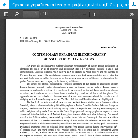
Сучасна українська історіографія цивілізації Стародавнього Риму