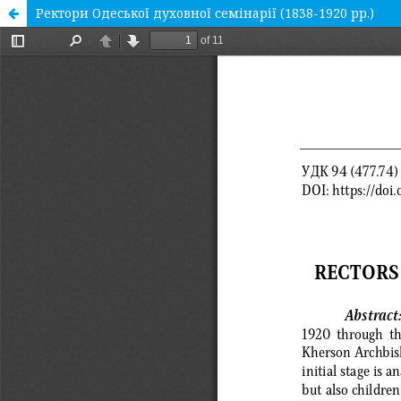
Ректори Одеської духовної семінарії (1838-1920 рр.)