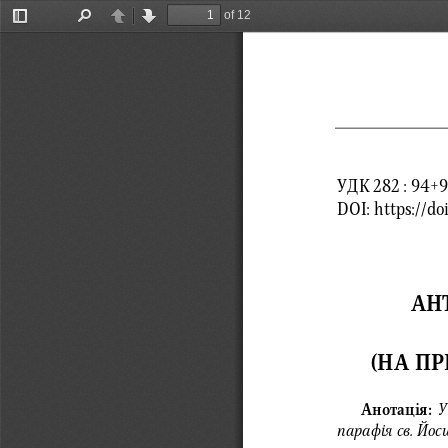
of 12
Toggle
Find
Previous
Next
Sidebar
УДК   282  :
DOI:    https
АН
(НА П
Анотація: 
У
парафія св.
 Йоси