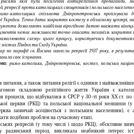
рисами  якої  були  посилення  антирелігійної  пропаганди,  м
д, репресії проти католицьких священників 
і польського населення
римо-
католицька  спільнота  Дніпропетровська  проіснувала  д
ї України. Точна дата закриття костелу в обласному центрі, на 
гументи дозволяють найбільш вірогідною датою вважати кінець 1
кументів немає можливості точно описати механізм закриття н
малювати схему» цього процесу, користуючись документами 
х містах Півдня 
та  Сходу України.
ар по парафії св.
 Йосипа нанесли репресії 1937 року, в результ
инила своє існування.
ва: 
римо  -католики, Дніпропетровськ, костел, польська на
е питання, а також пита
ння релігії є одними з найважливіши
Вагомою  складовою  релігійного  життя  України  є  католи
я процесів, що відбувалися в СРСР у 30
-ті роки ХХ
 ст . п
цької 
церкви     (РКЦ)
  та   польської 
національної  меншини  (
у 
ерква  зазвичай  асоціюється  з  польським  населенням),  є  
ати подібних проблем на сучасному етапі.
ських репресій (
у тому числі і щодо РКЦ), об’єктивне вивч
у  радянський  період,  викликала  неабиякий  інтерес  іст