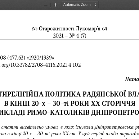
Zoom
Zoom
Out
In


  Старожитності
 Лукомор’я
202 1 – No  4  (7) 
 94+908
 (477.63)
 «1920/1939»
   :// doi  .org /10.33782/2708-
4116.2021.4.
102 
Ната
ТИРЕЛІГІЙНА ПОЛІТИ
КА РАДЯНСЬКОЇ ВЛ
В КІНЦІ 20
-х – 30 -ті РОКИ ХХ СТОРІЧЧЯ
РИКЛАДІ РИМО
-КАТОЛИКІВ ДНІПРОПЕТР
О
 статті висвітлено умови, в яких існувала Дніпропетров
ська р
па в кінці 20
-х  – 30 -ті роки ХХ
 ст.  У цей період влада впров