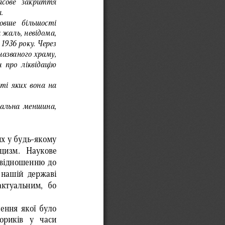
асове  закриття 
.
овше  більшості 
жаль, невідома, 
936 року. Через 
азваного храму, 
про ліквідацію 
аті яких вона на 
ціональна меншина, 
х у будь
-якому 
цизм.  Наукове 
о відношенню до 
 нашій  державі 
актуальним,  бо 
ення якої було 
ориків 
у  часи 