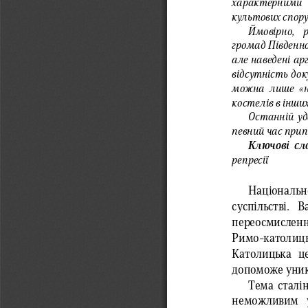
характерними  
культових спору
Ймовірно,  
громад Південно
але наведені ар
відсутність до
можна лише «на
костелів в інши
Останній уд
певний час прип
Ключові сло
репресії
Національн
суспільстві.  
переосмисленн
Римо  -католи
Католицька 
ц
допоможе уник
Тема сталін
неможливим 