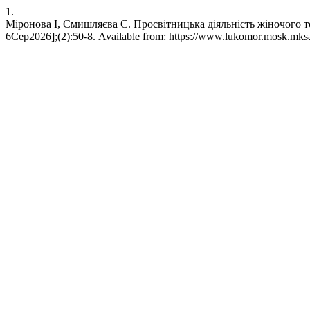
1.
Міронова І, Смишляєва Є. Просвітницька діяльність жіночого то
6Сер2026];(2):50-8. Available from: https://www.lukomor.mosk.mksat