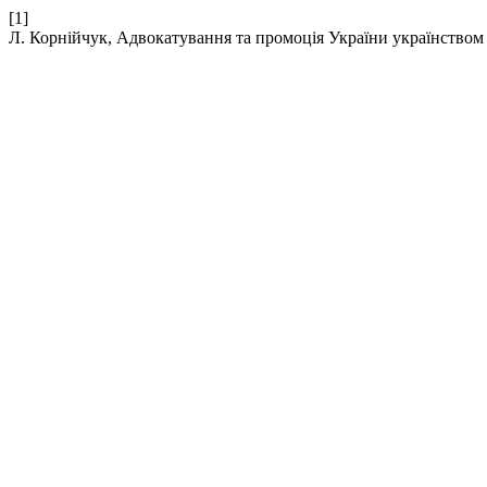
[1]
Л. Корнійчук, Адвокатування та промоція України українством А