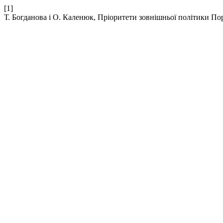
[1]
Т. Богданова і О. Каленюк, Пріоритети зовнішньої політики Пор