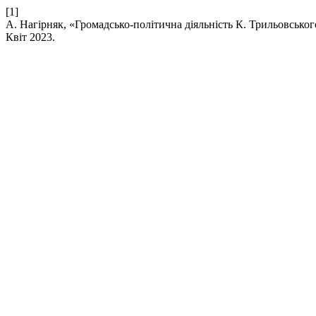
[1]
А. Нагірняк, «Громадсько-політична діяльність К. Трильовськог
Квіт 2023.