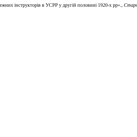
жежних інструкторів в УСРР у другій половині 1920-х рр».,
Старо