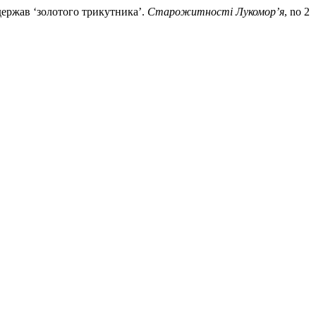
 держав ‘золотого трикутника’.
Старожитності Лукомор’я
, no 2