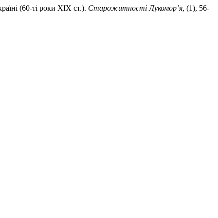
аїні (60-ті роки ХІХ ст.).
Старожитності Лукомор’я
, (1), 56-