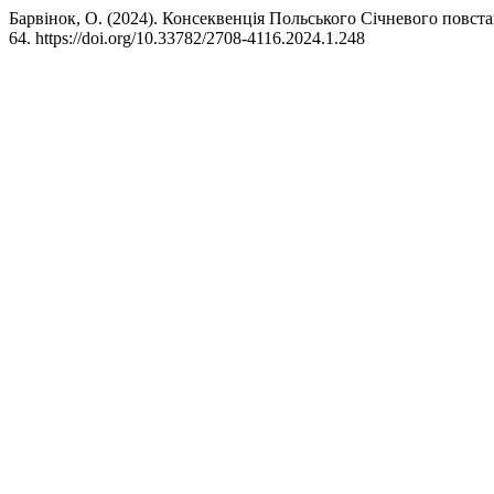
Барвінок, О. (2024). Консеквенція Польського Січневого повста
64. https://doi.org/10.33782/2708-4116.2024.1.248