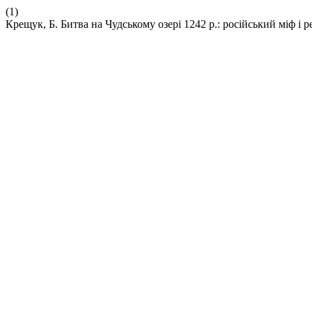
(1)
Крещук, Б. Битва на Чудському озері 1242 р.: російський міф і р