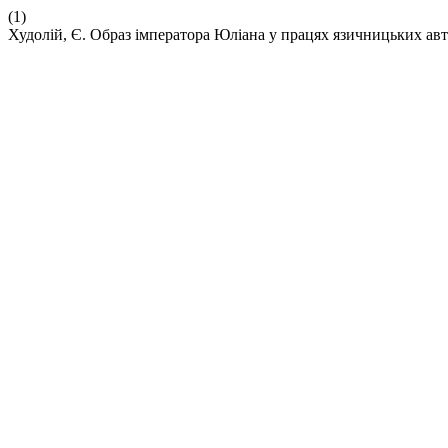
(1)
Худолій, Є. Образ імператора Юліана у працях язичницьких авт