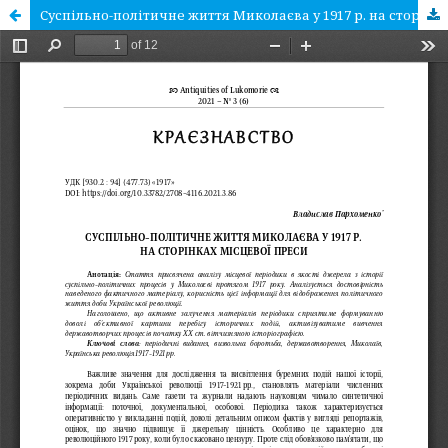
Суспільно-політичне життя Миколаєва у 1917 р. на сторінках місцевої преси