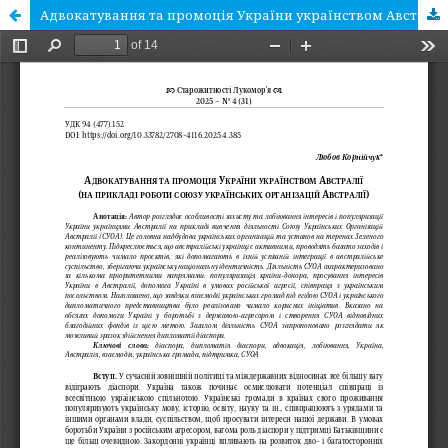
Адвокатування та промоція України українством Австралії (на прикладі роботи союзу українських організацій Австралії)