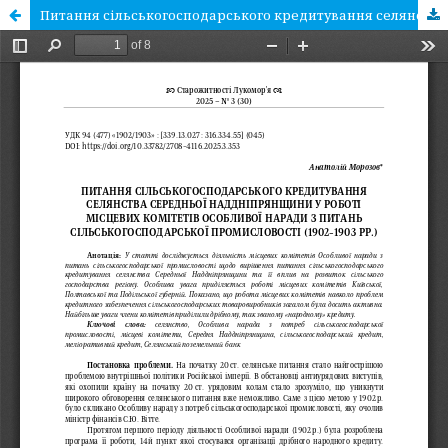
Питання сільськогосподарського кредитування селянства Середньої Наддніпрянщини у роботі місцевих комітетів Особливої наради з питань сільськогосподарської промисловості (1902-1903 рр.)