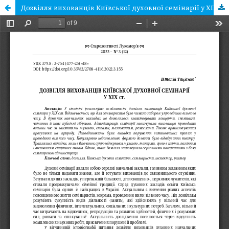
Дозвілля вихованців Київської духовної семінарії у ХІХ ст.